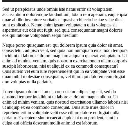
Sed ut perspiciatis unde omnis iste natus error sit voluptatem
accusantium doloremque laudantium, totam rem aperiam, eaque ipsa
quae ab illo inventore veritatis et quasi architecto beatae vitae dicta
sunt explicabo. Nemo enim ipsam voluptatem quia voluptas sit
aspernatur aut odit aut fugit, sed quia consequuntur magni dolores
eos qui ratione voluptatem sequi nesciunt.
Neque porro quisquam est, qui dolorem ipsum quia dolor sit amet,
consectetur, adipisci velit, sed quia non numquam eius modi tempora
incidunt ut labore et dolore magnam aliquam quaerat voluptatem. Ut
enim ad minima veniam, quis nostrum exercitationem ullam corporis
suscipit laboriosam, nisi ut aliquid ex ea commodi consequatur?
Quis autem vel eum iure reprehenderit qui in ea voluptate velit esse
quam nihil molestiae consequatur, vel illum qui dolorem eum fugiat
quo voluptas nulla pariatur.
Lorem ipsum dolor sit amet, consectetur adipiscing elit, sed do
eiusmod tempor incididunt ut labore et dolore magna aliqua. Ut
enim ad minim veniam, quis nostrud exercitation ullamco laboris nisi
ut aliquip ex ea commodo consequat. Duis aute irure dolor in
reprehenderit in voluptate velit esse cillum dolore eu fugiat nulla
pariatur. Excepteur sint occaecat cupidatat non proident, sunt in
culpa qui officia deserunt mollit anim id est laborum.