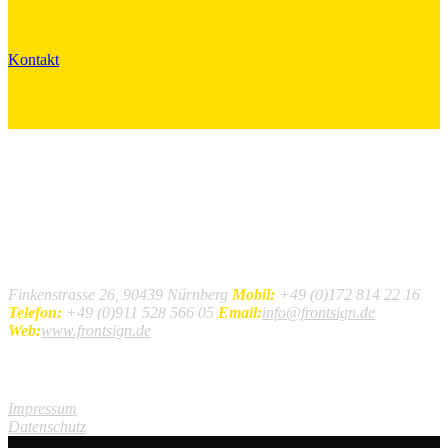
Kontakt
Kontakt
Finkenstrasse 26, 90439 Nürnberg
Mobil:
+49 (0)172 814 22 16
Telefon:
+49 (0)911 528 566 05
Email:
info@frontsign.de
Web:
www.frontsign.de
Extras
Impressum
Datenschutz